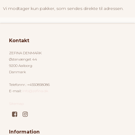
Vi modtager kun pakker, som sendes direkte til adressen.
Kontakt
ZEFINA DENMARK
Østervænget 44
9200 Aalborg
Danmark
Telefonnr.
:
+4550858086
E-mail
:
Info@zefina.dk
Sitemap
Information