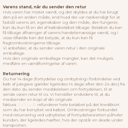
Varens stand, når du sender den retur
Hvis varen har mistet værdi, og det skyldes at du har brugt
den på en anden måde, end hvad der var nødvendigt for at
fastslå varens art, egenskaber og den måde, den fungerer,
kan du kun få en del af købsbeløbet tilbage. Beløbet du kan
få tilbage afhænger af varens handelsmæssige værdi, og i
visse tilfælde kan det betyde, at du kun kan få
fragtomkostningerne tilbage.
Vi anbefaler, at du sender varen retur i den originale
emballage.
Hvis den originale emballage mangler, kan det muligvis
medføre en værdiforringelse af varen.
Returnering
Du har 14 dage (fortrydelse og ombytning i forbindelse ved
køb af julegave gælder ligeledes 14 dage efter den 24 dec) fra
den dato du sender meddelelsen om fortrydelsen, til at
sende varen retur til os. Vi henstiller endvidere til, at du
medsender en kopi af din originale
faktura.
Zefina.dk
refunderer hele beløbet på det kreditkort
som du har benyttet ved købet. Omkostninger forbundet
med returnering ved udnyttelse af fortrydelsesretten påhviler
kunden, der ligeledes hæfter, hvis der opstår en skade under
transporten.