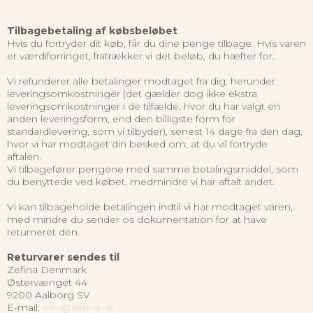
Tilbagebetaling af købsbeløbet
Hvis du fortryder dit køb, får du dine penge tilbage. Hvis varen
er værdiforringet, fratrækker vi det beløb, du hæfter for.
Vi refunderer alle betalinger modtaget fra dig, herunder
leveringsomkostninger (det gælder dog ikke ekstra
leveringsomkostninger i de tilfælde, hvor du har valgt en
anden leveringsform, end den billigste form for
standardlevering, som vi tilbyder), senest 14 dage fra den dag,
hvor vi har modtaget din besked om, at du vil fortryde
aftalen.
Vi tilbagefører pengene med samme betalingsmiddel, som
du benyttede ved købet, medmindre vi har aftalt andet.
Vi kan tilbageholde betalingen indtil vi har modtaget varen,
med mindre du sender os dokumentation for at have
returneret den.
Returvarer sendes til
Zefina Denmark
Østervænget 44
9200 Aalborg SV
E-mail:
info@zefina.dk