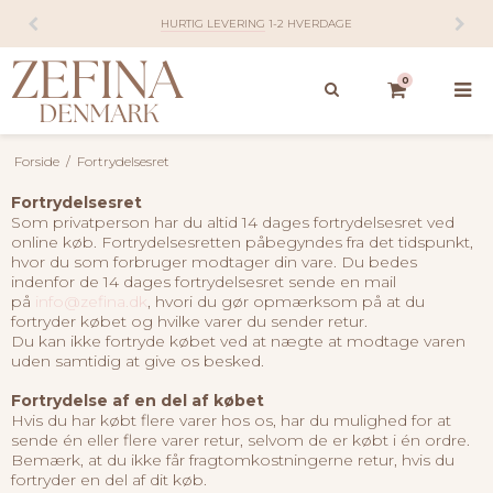
HURTIG LEVERING
1-2 HVERDAGE
0
Forside
/
Fortrydelsesret
Fortrydelsesret
Som privatperson har du altid 14 dages fortrydelsesret ved
online køb. Fortrydelsesretten påbegyndes fra det tidspunkt,
hvor du som forbruger modtager din vare. Du bedes
indenfor de 14 dages fortrydelsesret sende en mail
på
info@zefina.dk
, hvori du gør opmærksom på at du
fortryder købet og hvilke varer du sender retur.
Du kan ikke fortryde købet ved at nægte at modtage varen
uden samtidig at give os besked.
Fortrydelse af en del af købet
Hvis du har købt flere varer hos os, har du mulighed for at
sende én eller flere varer retur, selvom de er købt i én ordre.
Bemærk, at du ikke får fragtomkostningerne retur, hvis du
fortryder en del af dit køb.