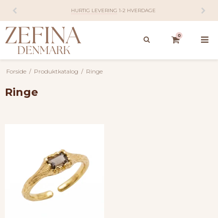
14 DAGES
FORTRYDELSESRET
0
Forside
/
Produktkatalog
/
Ringe
Ringe