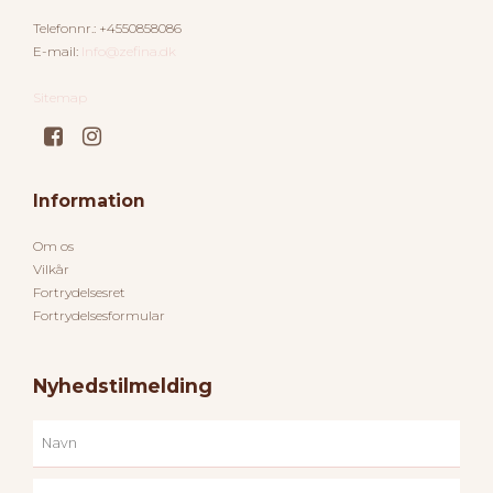
Telefonnr.
:
+4550858086
E-mail
:
Info@zefina.dk
Sitemap
Information
Om os
Vilkår
Fortrydelsesret
Fortrydelsesformular
Nyhedstilmelding