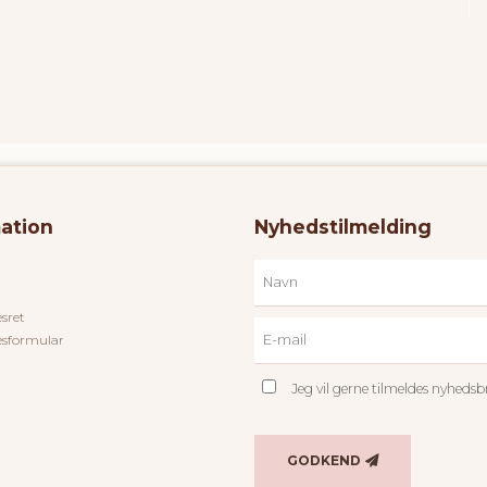
ation
Nyhedstilmelding
esret
esformular
Jeg vil gerne tilmeldes nyheds
GODKEND