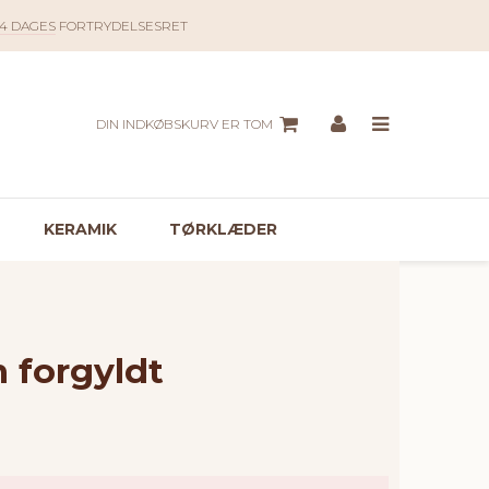
14 DAGES
FORTRYDELSESRET
DIN INDKØBSKURV ER TOM
KERAMIK
TØRKLÆDER
n forgyldt