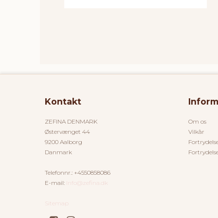
Kontakt
Inform
ZEFINA DENMARK
Om os
Østervænget 44
Vilkår
9200 Aalborg
Fortrydels
Danmark
Fortrydels
Telefonnr.
:
+4550858086
E-mail
:
Info@zefina.dk
Sitemap