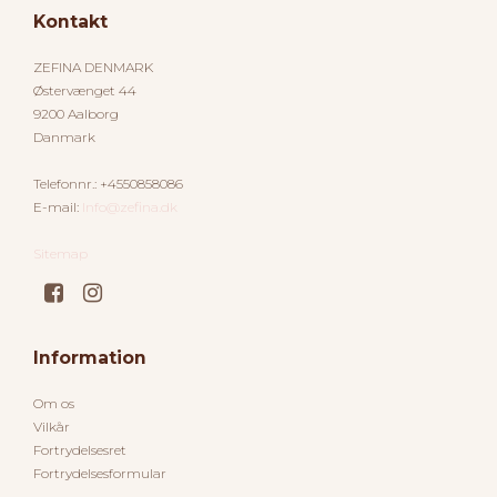
Kontakt
ZEFINA DENMARK
Østervænget 44
9200 Aalborg
Danmark
Telefonnr.
:
+4550858086
E-mail
:
Info@zefina.dk
Sitemap
Information
Om os
Vilkår
Fortrydelsesret
Fortrydelsesformular