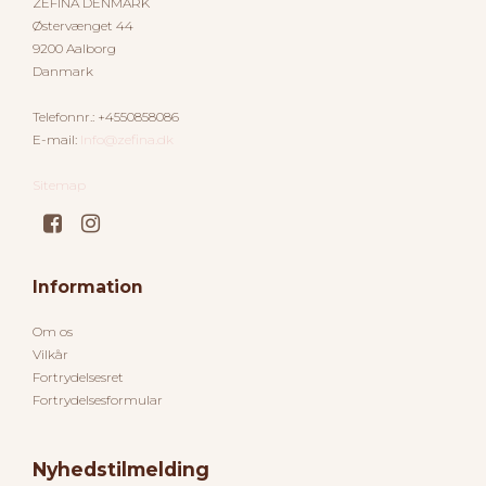
ZEFINA DENMARK
Østervænget 44
9200 Aalborg
Danmark
Telefonnr.
:
+4550858086
E-mail
:
Info@zefina.dk
Sitemap
Information
Om os
Vilkår
Fortrydelsesret
Fortrydelsesformular
Nyhedstilmelding