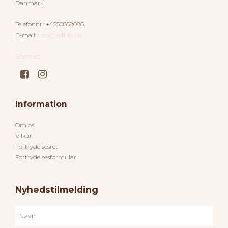
Danmark
Telefonnr.
:
+4550858086
E-mail
:
Info@zefina.dk
Sitemap
Information
Om os
Vilkår
Fortrydelsesret
Fortrydelsesformular
Nyhedstilmelding