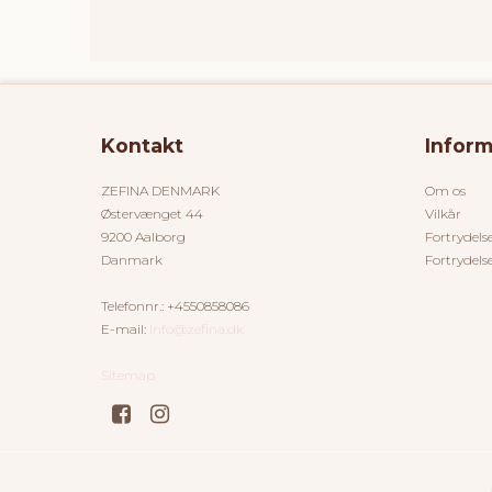
Kontakt
Inform
ZEFINA DENMARK
Om os
Østervænget 44
Vilkår
9200 Aalborg
Fortrydels
Danmark
Fortrydels
Telefonnr.
:
+4550858086
E-mail
:
Info@zefina.dk
Sitemap