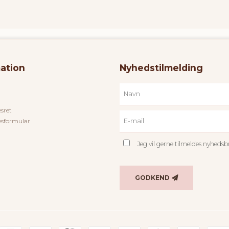
ation
Nyhedstilmelding
esret
esformular
Jeg vil gerne tilmeldes nyheds
GODKEND