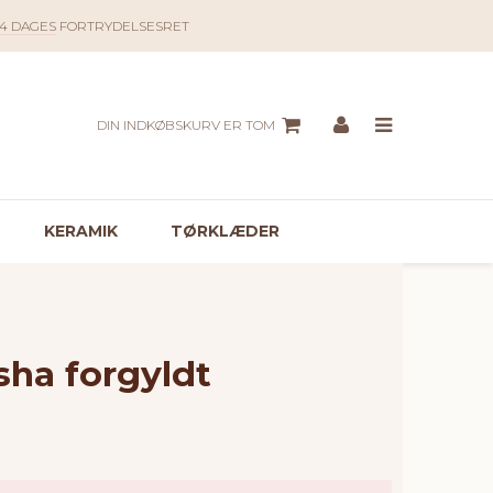
14 DAGES
FORTRYDELSESRET
DIN INDKØBSKURV ER TOM
KERAMIK
TØRKLÆDER
sha forgyldt