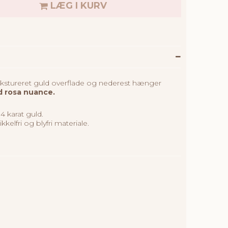
LÆG I KURV
kstureret guld overflade og nederest
hænger
d rosa nuance.
4 karat guld.
kkelfri og blyfri materiale.