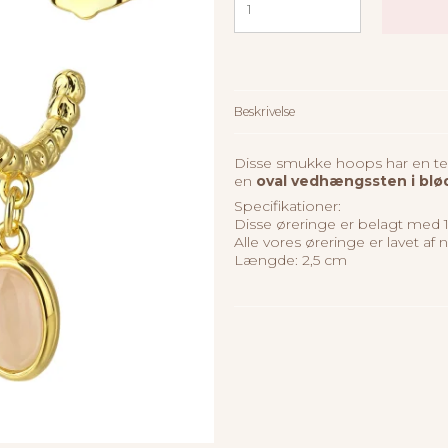
Beskrivelse
Disse smukke hoops har en te
en
oval vedhængssten i blø
Specifikationer:
Disse øreringe er belagt med 1
Alle vores øreringe er lavet af ni
Længde: 2,5 cm