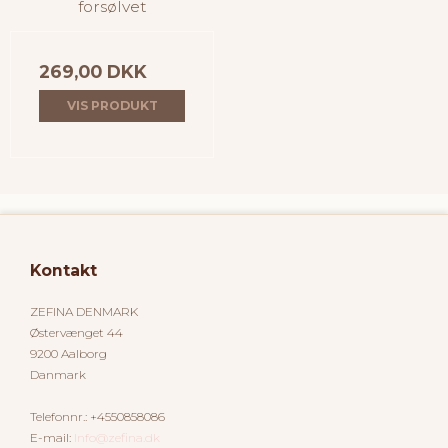
forsølvet
269,00 DKK
VIS PRODUKT
Kontakt
ZEFINA DENMARK
Østervænget 44
9200 Aalborg
Danmark
Telefonnr.
:
+4550858086
E-mail
:
Info@zefina.dk