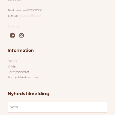
Telefonnr.
:
+4550858086
E-mail
:
Info@zefina.dk
Sitemap
Information
Om os
Vilkår
Fortrydelsesret
Fortrydelsesformular
Nyhedstilmelding