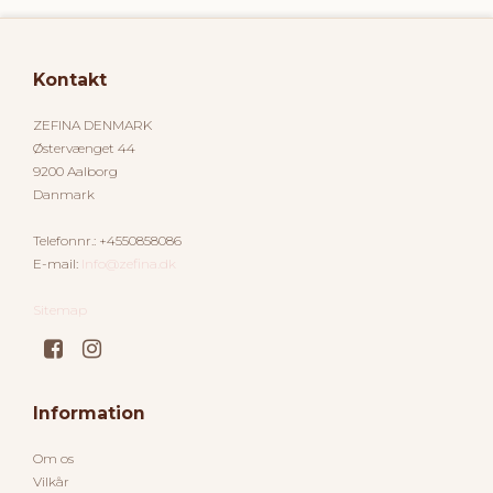
Kontakt
ZEFINA DENMARK
Østervænget 44
9200 Aalborg
Danmark
Telefonnr.
:
+4550858086
E-mail
:
Info@zefina.dk
Sitemap
Information
Om os
Vilkår