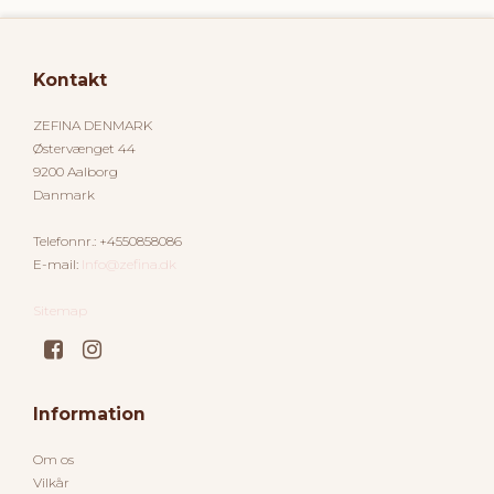
Kontakt
ZEFINA DENMARK
Østervænget 44
9200 Aalborg
Danmark
Telefonnr.
:
+4550858086
E-mail
:
Info@zefina.dk
Sitemap
Information
Om os
Vilkår