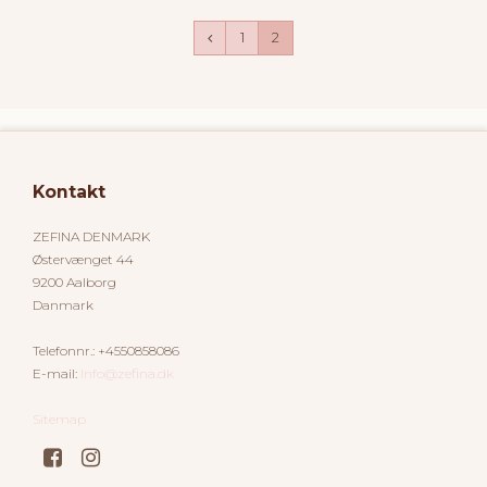
1
2
Kontakt
ZEFINA DENMARK
Østervænget 44
9200 Aalborg
Danmark
Telefonnr.
:
+4550858086
E-mail
:
Info@zefina.dk
Sitemap