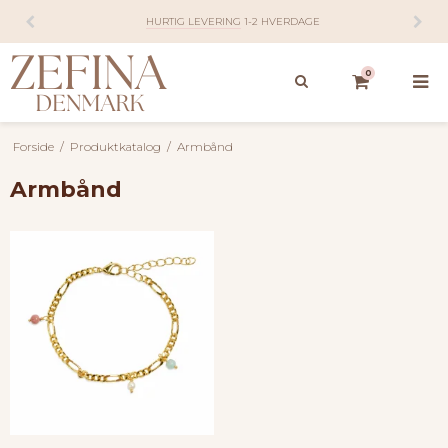
1-2 HVERDAGE
14 DAGES
FORTRYDEL
0
Forside
/
Produktkatalog
/
Armbånd
Armbånd